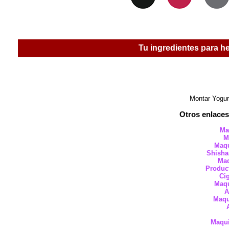
Tu ingredientes para he
Montar Yogur
Otros enlaces
Maq
Mo
Maqu
Shisha
Maq
Product
Cig
Maqu
Ai
Maqui
A
Maqui