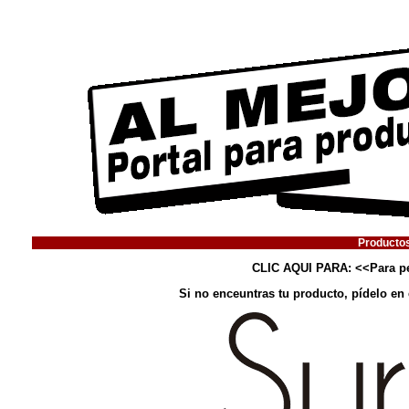
Productos
CLIC AQUI PARA:
<<
Para p
Si no enceuntras tu producto, pídelo en